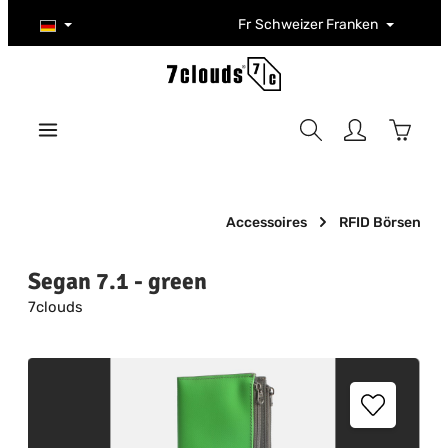
Zum Hauptinhalt springen
Fr
Schweizer Franken
Warenk
Accessoires
RFID Börsen
Segan 7.1 - green
7clouds
Bildergalerie überspringen