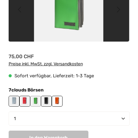
Regulärer Preis:
75,00 CHF
Preise inkl. MwSt. zzgl. Versandkosten
Sofort verfügbar, Lieferzeit: 1-3 Tage
auswählen
7clouds Börsen
014
015
016
017
019
Produkt Anzahl: Gib den gewünschten Wert ein od
In den Warenkorb