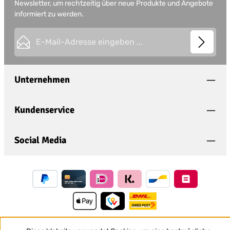
Newsletter, um rechtzeitig über neue Produkte und Angebote
informiert zu werden.
E-Mail-Adresse*
This site is protected by
Friendly Captcha
and its
Privacy
Datenschutz
Policy
and
Terms of Use
apply.
Die mit einem Stern (*) markierten Felder sind
Unternehmen
Ich habe die
Datenschutzbestimmungen
zur
Pflichtfelder.
Kenntnis genommen und die
AGB
gelesen und
bin mit ihnen einverstanden.
*
Kundenservice
Social Media