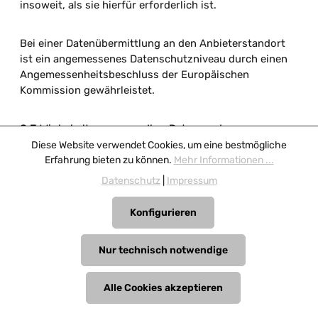
insoweit, als sie hierfür erforderlich ist.
Bei einer Datenübermittlung an den Anbieterstandort
ist ein angemessenes Datenschutzniveau durch einen
Angemessenheitsbeschluss der Europäischen
Kommission gewährleistet.
8.3
Wir behalten uns vor, Ihre Daten an den
Inkassodienstleister tilbago AG Fluhmattweg 4 6004
Diese Website verwendet Cookies, um eine bestmögliche
CH-Luzern / mediaFinanz GmbH Weiße Breite 5 D-
Erfahrung bieten zu können.
Mehr Informationen ...
49084 Osnabrück weiterzugeben, soweit unsere
Datenschutz
|
Impressum
Zahlungsforderung trotz vorausgegangener Mahnung
nicht beglichen wurde. Für diesen Fall wird die
Konfigurieren
Forderung unmittelbar vom Inkassodienstleister
eingetrieben werden.
Nur technisch notwendige
Die Weitergabe Ihrer Daten dient der Vertragserfüllung
Alle Cookies akzeptieren
gemäß Art. 6 Abs. 1 S. 1 lit. b DSGVO sowie der Wahrung
unserer im Rahmen einer Interessenabwägung