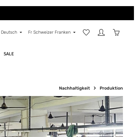
Du hast 0 Produkte auf d
Warenkorb
Deutsch
Fr
Schweizer Franken
SALE
Nachhaltigkeit
Produktion