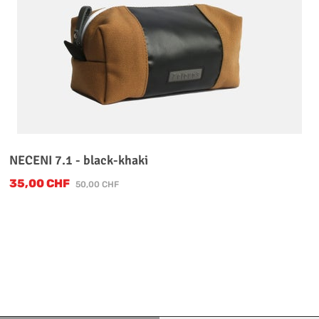
NECENI 7.1 - black-khaki
35,00 CHF
Verkaufspreis:
Regulärer Preis:
50,00 CHF