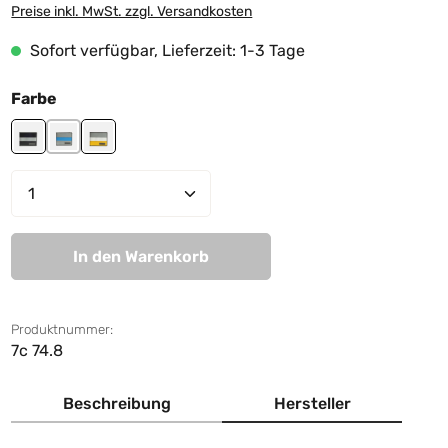
Preise inkl. MwSt. zzgl. Versandkosten
Sofort verfügbar, Lieferzeit: 1-3 Tage
auswählen
Farbe
black-grey-black
grey-lightblue-grey
yellow-white-grey
Produkt Anzahl: Gib den gewünschten We
In den Warenkorb
Produktnummer:
7c 74.8
Beschreibung
Hersteller