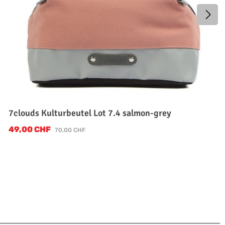
7clouds Kulturbeutel Lot 7.4 salmon-grey
49,00 CHF
Verkaufspreis:
Regulärer Preis:
70,00 CHF