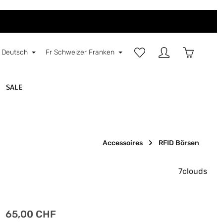
Du hast 0 Produkte auf d
Warenkorb
Deutsch
Fr
Schweizer Franken
SALE
Accessoires
RFID Börsen
7clouds
Regulärer Preis:
65,00 CHF