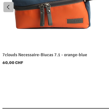
7clouds Necessaire-Biucas 7.1 - orange-blue
60,00 CHF
Regulärer Preis: