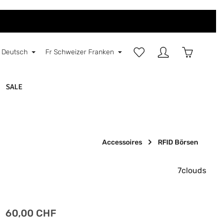
Du hast 0 Produkte auf d
Warenkorb
Deutsch
Fr
Schweizer Franken
SALE
Accessoires
RFID Börsen
7clouds
Regulärer Preis:
60,00 CHF