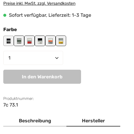
Preise inkl. MwSt. zzgl. Versandkosten
Sofort verfügbar, Lieferzeit: 1-3 Tage
auswählen
Farbe
black-grey-black
grey-junglegreen-grey
red-grey-white
white-grey-black
white-orange-grey
yellow-white-grey
Produkt Anzahl: Gib den gewünschten We
In den Warenkorb
Produktnummer:
7c 73.1
Beschreibung
Hersteller