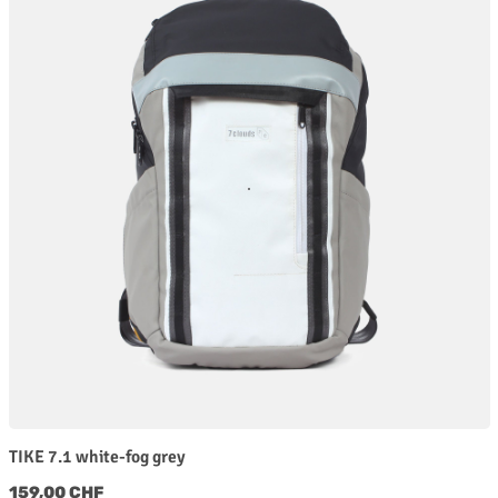
TIKE 7.1 white-fog grey
Regulärer Preis:
159,00 CHF