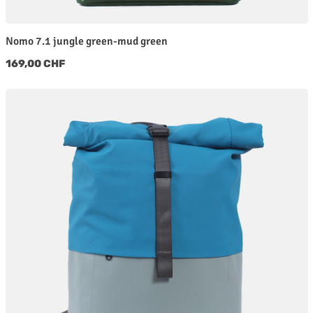
Nomo 7.1 jungle green-mud green
Regulärer Preis:
169,00 CHF