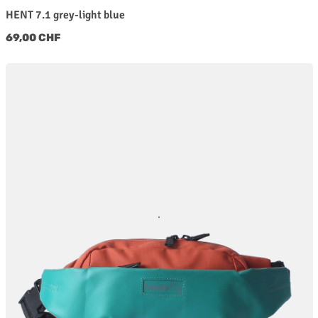
HENT 7.1 grey-light blue
Regulärer Preis:
69,00 CHF