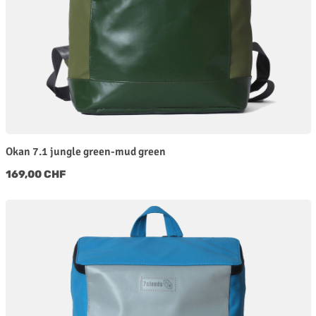
Okan 7.1 jungle green-mud green
Regulärer Preis:
169,00 CHF