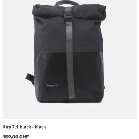
Kira 7.1 black - black
Regulärer Preis:
159,00 CHF