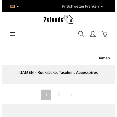
Zum Hauptinhalt springen
Fr
Schweizer Franken
Warenk
Damen
DAMEN - Rucksäcke, Taschen, Accessoires
1
2
Seite
Seite