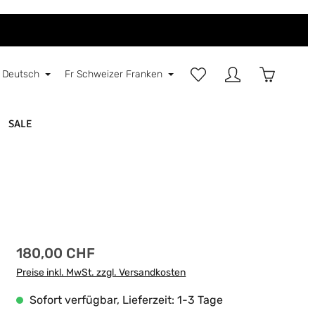
Du hast 0 Produkte auf d
Warenkorb
Deutsch
Fr
Schweizer Franken
SALE
Regulärer Preis:
180,00 CHF
Preise inkl. MwSt. zzgl. Versandkosten
Sofort verfügbar, Lieferzeit: 1-3 Tage