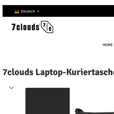
um Hauptinhalt springen
Zur Suche springen
Zur Hauptnavigation springen
Deutsch
HOME
7clouds Laptop-Kuriertasche
ildergalerie überspringen